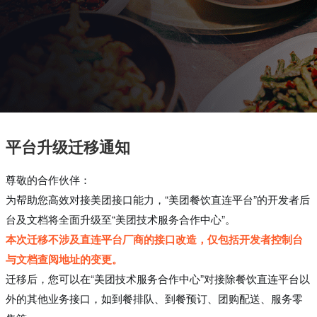
平台升级迁移通知
尊敬的合作伙伴：
为帮助您高效对接美团接口能力，“美团餐饮直连平台”的开发者后
业务介绍
台及文档将全面升级至“美团技术服务合作中心”。
本次迁移不涉及直连平台厂商的接口改造，仅包括开发者控制台
与文档查阅地址的变更。
迁移后，您可以在“美团技术服务合作中心”对接除餐饮直连平台以
外的其他业务接口，如到餐排队、到餐预订、团购配送、服务零
排队