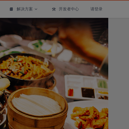
解决方案
开发者中心
请登录